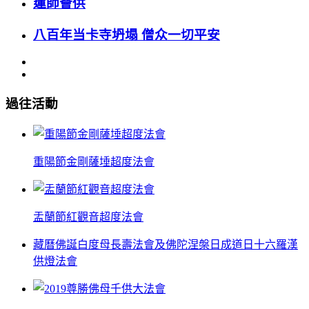
蓮師薈供
八百年当卡寺坍塌 僧众一切平安
過往活動
重陽節金剛薩埵超度法會
盂蘭節紅觀音超度法會
藏曆佛誕白度母長壽法會及佛陀涅槃日成道日十六羅漢
供燈法會