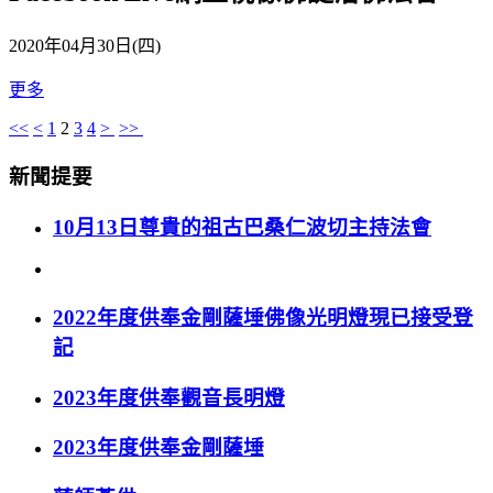
2020年04月30日(四)
更多
<<
<
1
2
3
4
>
>>
新聞提要
10月13日尊貴的祖古巴桑仁波切主持法會
2022年度供奉金剛薩埵佛像光明燈現已接受登
記
2023年度供奉觀音長明燈
2023年度供奉金剛薩埵