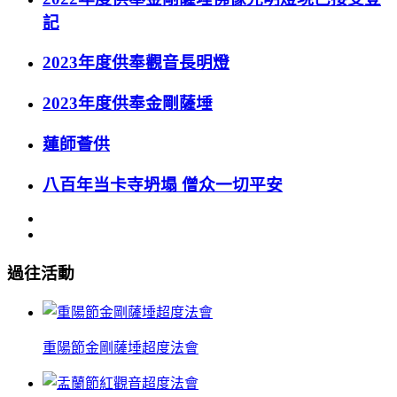
記
2023年度供奉觀音長明燈
2023年度供奉金剛薩埵
蓮師薈供
八百年当卡寺坍塌 僧众一切平安
過往活動
重陽節金剛薩埵超度法會