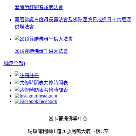
盂蘭節紅觀音超度法會
藏曆佛誕白度母長壽法會及佛陀涅槃日成道日十六羅漢
供燈法會
2019尊勝佛母千供大法會
[顯示全部]
註冊
共修時間表
共修時間表
Instagram
Facebook
當卡菩提佛學中心
銅鑼灣利園山道70號鳳鳴大廈17樓C室