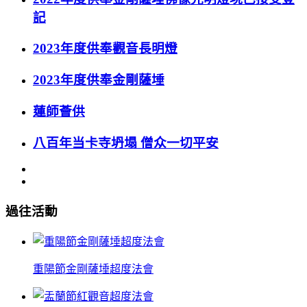
記
2023年度供奉觀音長明燈
2023年度供奉金剛薩埵
蓮師薈供
八百年当卡寺坍塌 僧众一切平安
過往活動
重陽節金剛薩埵超度法會