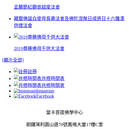
盂蘭節紅觀音超度法會
藏曆佛誕白度母長壽法會及佛陀涅槃日成道日十六羅漢
供燈法會
2019尊勝佛母千供大法會
[顯示全部]
註冊
共修時間表
共修時間表
Instagram
Facebook
當卡菩提佛學中心
銅鑼灣利園山道70號鳳鳴大廈17樓C室