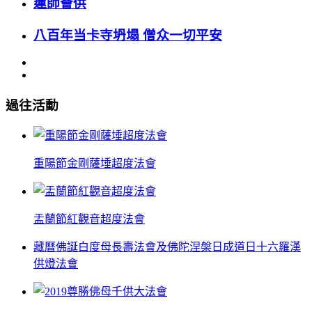
蓮師薈供
八百年当卡寺坍塌 僧众一切平安
過往活動
重陽節金剛薩埵超度法會
盂蘭節紅觀音超度法會
藏曆佛誕白度母長壽法會及佛陀涅槃日成道日十六羅漢
供燈法會