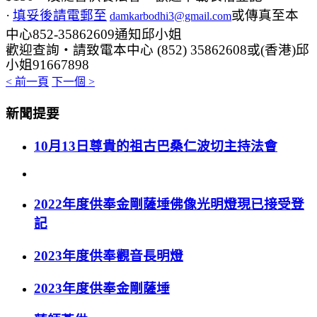
·
填妥後請
電郵至
或
傳真至本
damkarbodhi3@gmail.com
中心
852-35862609
通知邱小姐
歡迎查詢
‧
請致電本中心
(
852) 35862608
或
(
香港
)
邱
小姐
91667898
< 前一頁
下一個 >
新聞提要
10月13日尊貴的祖古巴桑仁波切主持法會
2022年度供奉金剛薩埵佛像光明燈現已接受登
記
2023年度供奉觀音長明燈
2023年度供奉金剛薩埵