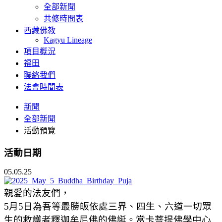
全部新聞
共修時間表
西藏佛教
Kagyu Lineage
項目概況
福田
聯絡我們
法會時間表
新聞
全部新聞
活動預覽
活動日期
05.05.25
親愛的法友們，
5
月
5
日為吾等最勝皈依處三界、四生、六道一切眾
生的救護者釋迦牟尼佛的佛誕。當卡菩提佛學中心