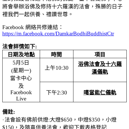
將會舉辦浴佛及修持十六羅漢的法會，殊勝的日子
裡我們一起供養、禮讚世尊。
Facebook
網絡共修連結：
https://m.facebook.com/DamkarBodhiBuddhistCtr
法會詳情如下
:
日期及地點
時間
項目
5
月
5
日
浴佛法會及十六羅
上午
10:30
(
星期一
)
漢儀軌
當卡中心
及
Facebook
下午
2:30
噶當能仁儀軌
Live
備註
:
·
法會設有
佛前供燈
:
大燈
$650
，中燈
$350
，小燈
$150
，及隨喜供養法會
，歡迎下載表格登記